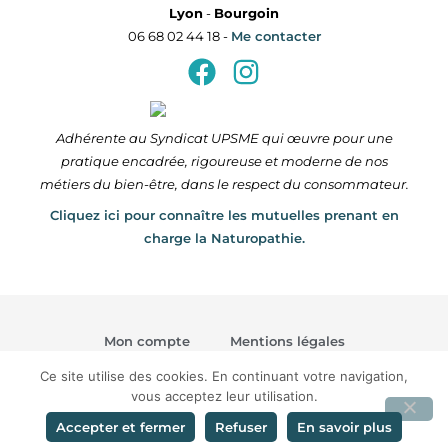
Lyon
-
Bourgoin
06 68 02 44 18 -
Me contacter
Adhérente au Syndicat UPSME qui œuvre pour une
pratique encadrée, rigoureuse et moderne de nos
métiers du bien-être, dans le respect du consommateur.
Cliquez ici pour connaître les mutuelles prenant en
charge la Naturopathie.
Mon compte
Mentions légales
Politique de confidentialité
CGV
Ce site utilise des cookies. En continuant votre navigation,
vous acceptez leur utilisation.
Copyright © 2026 Claire Gentelet
Accepter et fermer
Refuser
En savoir plus