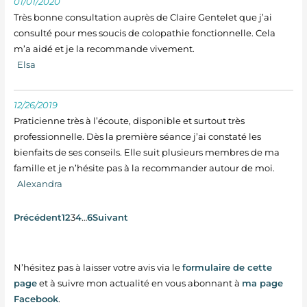
01/01/2020
Très bonne consultation auprès de Claire Gentelet que j’ai
consulté pour mes soucis de colopathie fonctionnelle. Cela
m’a aidé et je la recommande vivement.
Elsa
12/26/2019
Praticienne très à l’écoute, disponible et surtout très
professionnelle. Dès la première séance j’ai constaté les
bienfaits de ses conseils. Elle suit plusieurs membres de ma
famille et je n’hésite pas à la recommander autour de moi.
Alexandra
Navigation
Page
Page
Page
Page
Page
Précédent
1
2
3
4
…
6
Suivant
Site
Reviews
N’hésitez pas à laisser votre avis via le
formulaire de cette
page
et à suivre mon actualité en vous abonnant à
ma page
Facebook
.