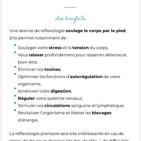
Les bienfaits
Une séance de réflexologie
soulage le corps par le pied
.
Elle permet notamment de :
Soulager votre
stress
et la
tension
du corps,
Vous
relaxer
profondément pour ressentir détente et
bien-être,
Éliminer vos
toxines
,
Optimiser les fonctions d’
autorégulation
de votre
organisme,
Améliorer votre
digestion
,
Réguler
votre système nerveux,
Stimuler vos
circulations
sanguine et lymphatique,
Revitaliser l’organisme et libérer les
blocages
d’énergie.
La réflexologie plantaire sera très intéressante en cas de
stress, de douleurs diverses (de dos, de tête…), de difficultés