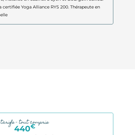
 certifiée Yoga Alliance RYS 200. Thérapeute en
elle
tarifs - tout compris
€
440