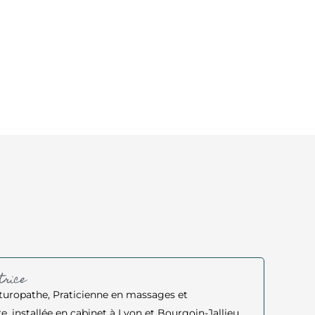
trice
aturopathe, Praticienne en massages et
re, installée en cabinet à Lyon et Bourgoin-Jallieu.