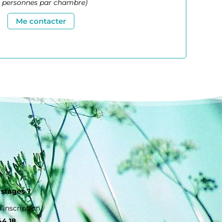
2 personnes par chambre)
Me contacter
 stages ?
inscription,
44 18
.