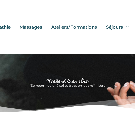
athie
Massages
Ateliers/Formations
Séjours
Weekend Bien-être
"Se reconnecter à soi et à ses émotions" - Isère