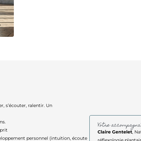
, s’écouter, ralentir. Un
ns.
Votre accompagna
prit
Claire Gentelet
, N
eloppement personnel (intuition, écoute
réflexologie plantai